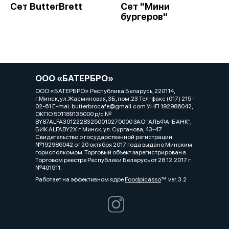
Сет ButterBrett
Сет "Мини
бургеров"
ООО «БАТЕРБРО»
ООО «БАТЕРБРО» Республика Беларусь, 220114,
г.Минск, ул.Жасминовая, 3Б, пом.23 Тел-факс (017) 215-
02-61 E-mai: butterbrocafe@gmail.com УНП 192986042,
ОКПО 501189135000 р/с №
BY87ALFA30122283250010270000 ЗАО "АЛЬФА-БАНК",
БИК ALFABY2X г. Минск, ул. Сурганова, 43-47
Свидетельство о государственной регистрации
№192986042 от 20 октября 2017 года выдано Минским
горисполкомом. Торговый объект зарегистрирован в
Торговом реестре Республики Беларусь от 28.12.2017 г.
№401511.
Работает на эффективном ядре
Foodpicásso
ver. 3.2