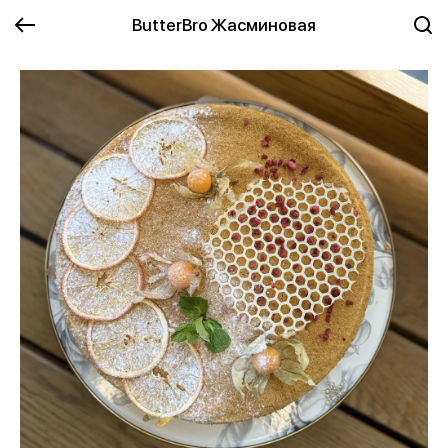
ButterBro Жасминовая