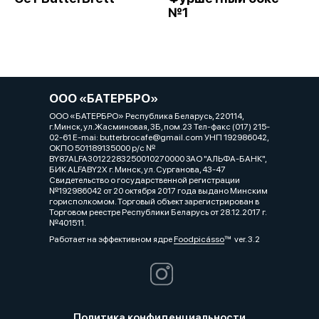
№1
ООО «БАТЕРБРО»
ООО «БАТЕРБРО» Республика Беларусь, 220114,
г.Минск, ул.Жасминовая, 3Б, пом.23 Тел-факс (017) 215-
02-61 E-mai: butterbrocafe@gmail.com УНП 192986042,
ОКПО 501189135000 р/с №
BY87ALFA30122283250010270000 ЗАО "АЛЬФА-БАНК",
БИК ALFABY2X г. Минск, ул. Сурганова, 43-47
Свидетельство о государственной регистрации
№192986042 от 20 октября 2017 года выдано Минским
горисполкомом. Торговый объект зарегистрирован в
Торговом реестре Республики Беларусь от 28.12.2017 г.
№401511.
Работает на эффективном ядре
Foodpicásso
ver. 3.2
Политика конфиденциальности