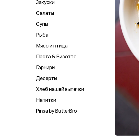
Закуски
Салаты
Супы
Рыба
Мясо и птица
Паста & Ризотто
Гарниры
Десерты
Хлеб нашей выпечки
Напитки
Pinsa by ButterBro