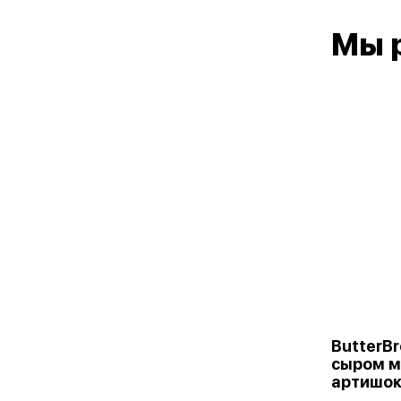
Мы 
ButterBr
сыром м
артишо