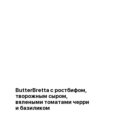
ButterBretta c ростбифом,
творожным сыром,
вялеными томатами черри
и базиликом