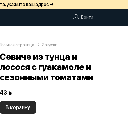
та, укажите ваш адрес →
Войти
Главная страница
Закуски
Севиче из тунца и
лосося с гуакамоле и
сезонными томатами
43 
В корзину