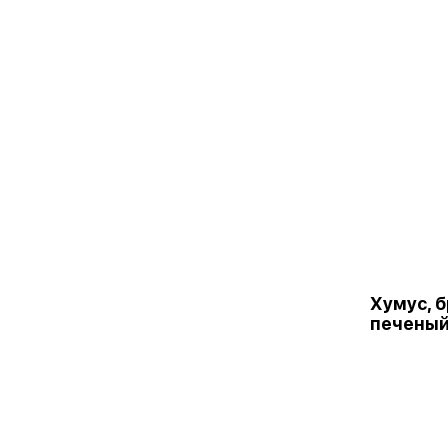
Хумус, б
печеный