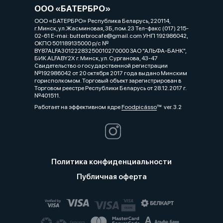
ООО «БАТЕРБРО»
ООО «БАТЕРБРО» Республика Беларусь, 220114,
г.Минск, ул.Жасминовая, 3Б, пом.23 Тел-факс (017) 215-
02-61 E-mai: butterbrocafe@gmail.com УНП 192986042,
ОКПО 501189135000 р/с №
BY87ALFA30122283250010270000 ЗАО "АЛЬФА-БАНК",
БИК ALFABY2X г. Минск, ул. Сурганова, 43-47
Свидетельство о государственной регистрации
№192986042 от 20 октября 2017 года выдано Минским
горисполкомом. Торговый объект зарегистрирован в
Торговом реестре Республики Беларусь от 28.12.2017 г.
№401511.
Работает на эффективном ядре
Foodpicásso
ver. 3.2
Политика конфиденциальности
Публичная оферта