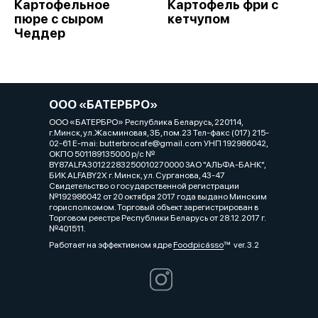
Картофельное
Картофель фри с
пюре с сыром
кетчупом
Чеддер
ООО «БАТЕРБРО»
ООО «БАТЕРБРО» Республика Беларусь, 220114,
г.Минск, ул.Жасминовая, 3Б, пом.23 Тел-факс (017) 215-
02-61 E-mai: butterbrocafe@gmail.com УНП 192986042,
ОКПО 501189135000 р/с №
BY87ALFA30122283250010270000 ЗАО "АЛЬФА-БАНК",
БИК ALFABY2X г. Минск, ул. Сурганова, 43-47
Свидетельство о государственной регистрации
№192986042 от 20 октября 2017 года выдано Минским
горисполкомом. Торговый объект зарегистрирован в
Торговом реестре Республики Беларусь от 28.12.2017 г.
№401511.
Работает на эффективном ядре
Foodpicásso
ver. 3.2