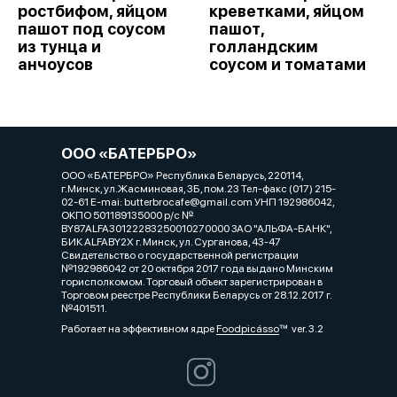
ростбифом, яйцом
креветками, яйцом
пашот под соусом
пашот,
из тунца и
голландским
анчоусов
соусом и томатами
ООО «БАТЕРБРО»
ООО «БАТЕРБРО» Республика Беларусь, 220114,
г.Минск, ул.Жасминовая, 3Б, пом.23 Тел-факс (017) 215-
02-61 E-mai: butterbrocafe@gmail.com УНП 192986042,
ОКПО 501189135000 р/с №
BY87ALFA30122283250010270000 ЗАО "АЛЬФА-БАНК",
БИК ALFABY2X г. Минск, ул. Сурганова, 43-47
Свидетельство о государственной регистрации
№192986042 от 20 октября 2017 года выдано Минским
горисполкомом. Торговый объект зарегистрирован в
Торговом реестре Республики Беларусь от 28.12.2017 г.
№401511.
Работает на эффективном ядре
Foodpicásso
ver. 3.2