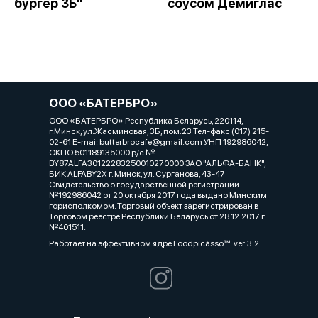
бургер 3Б"
соусом Демиглас
ООО «БАТЕРБРО»
ООО «БАТЕРБРО» Республика Беларусь, 220114,
г.Минск, ул.Жасминовая, 3Б, пом.23 Тел-факс (017) 215-
02-61 E-mai: butterbrocafe@gmail.com УНП 192986042,
ОКПО 501189135000 р/с №
BY87ALFA30122283250010270000 ЗАО "АЛЬФА-БАНК",
БИК ALFABY2X г. Минск, ул. Сурганова, 43-47
Свидетельство о государственной регистрации
№192986042 от 20 октября 2017 года выдано Минским
горисполкомом. Торговый объект зарегистрирован в
Торговом реестре Республики Беларусь от 28.12.2017 г.
№401511.
Работает на эффективном ядре
Foodpicásso
ver. 3.2