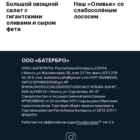
Большой овощной
Наш «Оливье» со
салат с
слабосолёным
гигантскими
лососем
оливами и сыром
фета
ООО «БАТЕРБРО»
ООО «БАТЕРБРО» Республика Беларусь, 220114,
г.Минск, ул.Жасминовая, 3Б, пом.23 Тел-факс (017) 215-
02-61 E-mai: butterbrocafe@gmail.com УНП 192986042,
ОКПО 501189135000 р/с №
BY87ALFA30122283250010270000 ЗАО "АЛЬФА-БАНК",
БИК ALFABY2X г. Минск, ул. Сурганова, 43-47
Свидетельство о государственной регистрации
№192986042 от 20 октября 2017 года выдано Минским
горисполкомом. Торговый объект зарегистрирован в
Торговом реестре Республики Беларусь от 28.12.2017 г.
№401511.
Работает на эффективном ядре
Foodpicásso
ver. 3.2